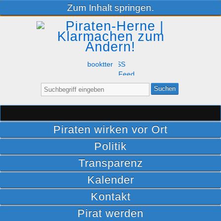
Zum Inhalt springen.
Facebook
Twitter
RSS
Feed
Suche
nach:
Piraten wirken vor Ort
Politik
Transparenz
Kalender
Kontakt
Pirat werden