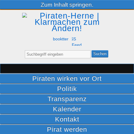
Zum Inhalt springen.
Facebook
Twitter
RSS
Feed
Suche
nach:
Piraten wirken vor Ort
Politik
Transparenz
Kalender
Kontakt
Pirat werden