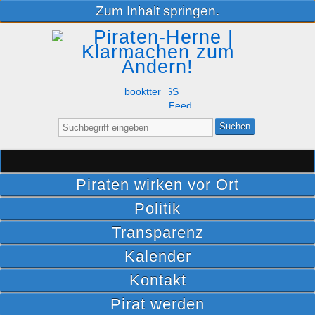
Zum Inhalt springen.
Facebook
Twitter
RSS
Feed
Suche
nach:
Piraten wirken vor Ort
Politik
Transparenz
Kalender
Kontakt
Pirat werden