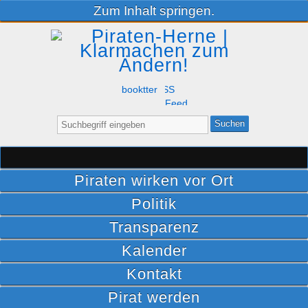
Zum Inhalt springen.
Facebook
Twitter
RSS
Feed
Suche
nach:
Piraten wirken vor Ort
Politik
Transparenz
Kalender
Kontakt
Pirat werden