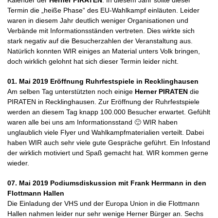
Kalender der
Herner PIRATEN
. In diesem Jahr sollte dieser
Termin die „heiße Phase“ des EU-Wahlkampf einläuten. Leider
waren in diesem Jahr deutlich weniger Organisationen und
Verbände mit Informationsständen vertreten. Dies wirkte sich
stark negativ auf die Besucherzahlen der Veranstaltung aus.
Natürlich konnten WIR einiges an Material unters Volk bringen,
doch wirklich gelohnt hat sich dieser Termin leider nicht.
01. Mai 2019 Eröffnung Ruhrfestspiele in Recklinghausen
Am selben Tag unterstützten noch einige
Herner PIRATEN
die
PIRATEN in Recklinghausen. Zur Eröffnung der Ruhrfestspiele
werden an diesem Tag knapp 100.000 Besucher erwartet. Gefühlt
waren alle bei uns am Informationsstand 🙂 WIR haben
unglaublich viele Flyer und Wahlkampfmaterialien verteilt. Dabei
haben WIR auch sehr viele gute Gespräche geführt. Ein Infostand
der wirklich motiviert und Spaß gemacht hat. WIR kommen gerne
wieder.
07. Mai 2019 Podiumsdiskussion mit Frank Herrmann in den
Flottmann Hallen
Die Einladung der VHS und der Europa Union in die Flottmann
Hallen nahmen leider nur sehr wenige Herner Bürger an. Sechs