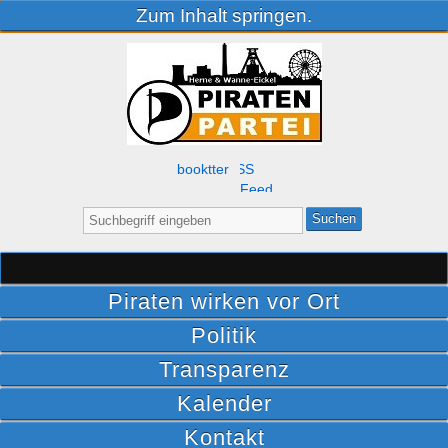
Zum Inhalt springen.
Facebook
Twitter
RSS
Feed
Suche
nach:
Piraten wirken vor Ort
Politik
Transparenz
Kalender
Kontakt