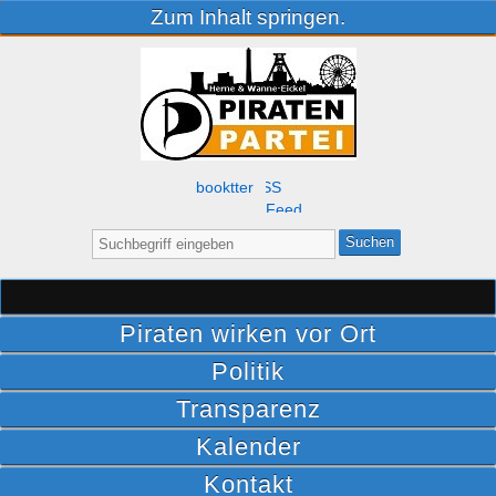
Zum Inhalt springen.
Facebook
Twitter
RSS
Feed
Suche
nach:
Piraten wirken vor Ort
Politik
Transparenz
Kalender
Kontakt