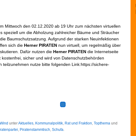
am Mittwoch den 02.12.2020 ab 19 Uhr zum nächsten virtuellen
es speziell um die Abholzung zahlreicher Bäume und Sträucher
e die Baumschutzsatzung. Aufgrund der starken Neuinfektionen
fen sich die
Herner PIRATEN
nun virtuell, um regelmäßig über
diskutieren. Dafür nutzen die
Herner PIRATEN
die Internetseite
t kostenfrei, sicher und wird von Datenschutzbehörden
eilzunehmen nutze bitte folgenden Link:https://sichere-
 Wind
unter
Aktuelles
,
Kommunalpolitik
,
Rat und Fraktion
,
Topthema
und
ratenpartei
,
Piratenstammtisch
,
Schufa
.