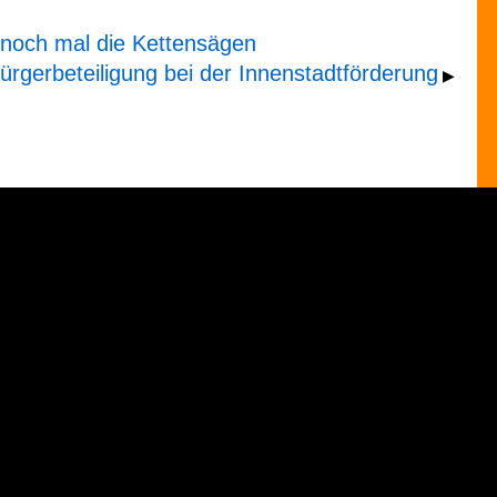
 noch mal die Kettensägen
rgerbeteiligung bei der Innenstadtförderung
▶