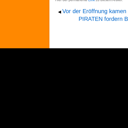
Hier der permanente
Link
zu diesem Artikel.
Vor der Eröffnung kamen
◀
PIRATEN fordern Bü