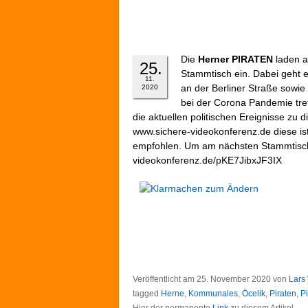
Die
Herner PIRATEN
laden 
25.
Stammtisch ein. Dabei geht 
11.
an der Berliner Straße sowi
2020
bei der Corona Pandemie tref
die aktuellen politischen Ereignisse zu 
www.sichere-videokonferenz.de diese is
empfohlen. Um am nächsten Stammtisch t
videokonferenz.de/pKE7JibxJF3IX
Veröffentlicht am
25. November 2020
von
Lars
tagged
Herne
,
Kommunales
,
Öcelik
,
Piraten
,
Pi