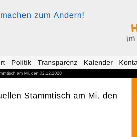
H
im
rt
Politik
Transparenz
Kalender
Konta
ammtisch am Mi. den 02.12.2020
uellen Stammtisch am Mi. den