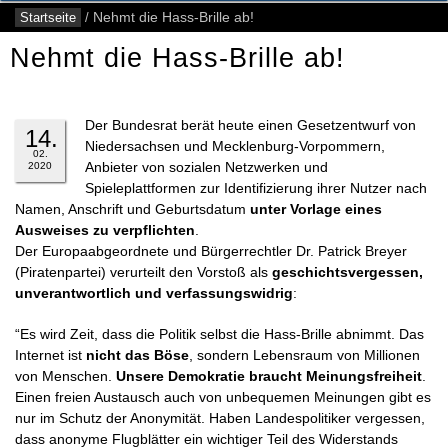
Startseite
/
Nehmt die Hass-Brille ab!
Nehmt die Hass-Brille ab!
Der Bundesrat berät heute einen Gesetzentwurf von
14.
Niedersachsen und Mecklenburg-Vorpommern,
02.
Anbieter von sozialen Netzwerken und
2020
Spieleplattformen zur Identifizierung ihrer Nutzer nach
Namen, Anschrift und Geburtsdatum
unter Vorlage eines
Ausweises zu verpflichten
.
Der Europaabgeordnete und Bürgerrechtler Dr. Patrick Breyer
(Piratenpartei) verurteilt den Vorstoß als
geschichtsvergessen,
unverantwortlich und verfassungswidrig
:
“Es wird Zeit, dass die Politik selbst die Hass-Brille abnimmt. Das
Internet ist
nicht das Böse
, sondern Lebensraum von Millionen
von Menschen.
Unsere Demokratie braucht Meinungsfreiheit
.
Einen freien Austausch auch von unbequemen Meinungen gibt es
nur im Schutz der Anonymität. Haben Landespolitiker vergessen,
dass anonyme Flugblätter ein wichtiger Teil des Widerstands