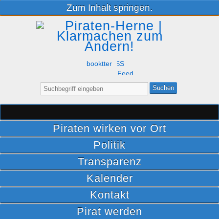
Zum Inhalt springen.
Facebook
Twitter
RSS
Feed
Suche
nach:
Piraten wirken vor Ort
Politik
Transparenz
Kalender
Kontakt
Pirat werden