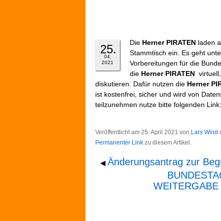
Die
Herner PIRATEN
laden 
25.
Stammtisch ein. Es geht unt
04.
Vorbereitungen für die Bund
2021
die
Herner PIRATEN
virtuel
diskutieren. Dafür nutzen die
Herner P
ist kostenfrei, sicher und wird von D
teilzunehmen nutze bitte folgenden Li
Veröffentlicht am
25. April 2021
von
Lars Wind
Permanenter Link
zu diesem Artikel.
Änderungsantrag zur Beg
◀
BUNDESTAG
WEITERGABE