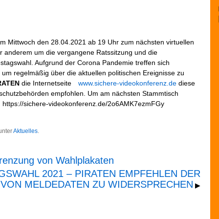
am Mittwoch den 28.04.2021 ab 19 Uhr zum nächsten virtuellen
er anderem um die vergangene Ratssitzung und die
estagswahl. Aufgrund der Corona Pandemie treffen sich
l, um regelmäßig über die aktuellen politischen Ereignisse zu
IRATEN
die Internetseite
www.sichere-videokonferenz.de
diese
atenschutzbehörden empfohlen. Um am nächsten Stammtisch
nk: https://sichere-videokonferenz.de/2o6AMK7ezmFGy
unter
Aktuelles
.
renzung von Wahlplakaten
SWAHL 2021 – PIRATEN EMPFEHLEN DER
 VON MELDEDATEN ZU WIDERSPRECHEN
▶