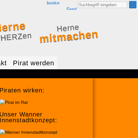
Facebook
Twitter
RSS
Suche
nach:
Feed
erne
Herne
mitmachen
 HERZen
kt
Pirat werden
Piraten wirken:
Unser Wanner
Innenstadtkonzept: