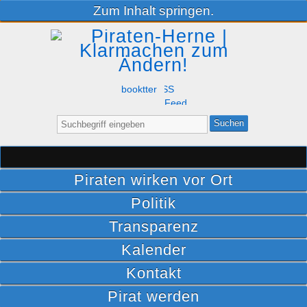
Zum Inhalt springen.
Facebook
Twitter
RSS
Feed
Suche
nach:
Piraten wirken vor Ort
Politik
Transparenz
Kalender
Kontakt
Pirat werden