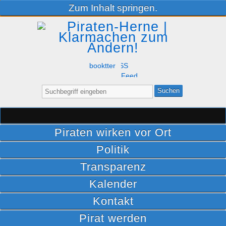
Zum Inhalt springen.
Facebook
Twitter
RSS
Feed
Suche
nach:
Piraten wirken vor Ort
Politik
Transparenz
Kalender
Kontakt
Pirat werden