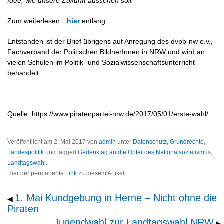
Idee, wie unsere Zukunft aussehen soll.“
Zum weiterlesen
hier
entlang.
Entstanden ist der Brief übrigens auf Anregung des dvpb-nw e.v.,
Fachverband der Politischen BildnerInnen in NRW und wird an
vielen Schulen im Politik- und Sozialwissenschaftsunterricht
behandelt.
Quelle: https://www.piratenpartei-nrw.de/2017/05/01/erste-wahl/
Veröffentlicht am
2. Mai 2017
von
admin
unter
Datenschutz
,
Grundrechte
,
Landespolitik
und tagged
Gedenktag an die Opfer des Nationalsozialismus
,
Landtagswahl
.
Hier der permanente
Link
zu diesem Artikel.
1. Mai Kundgebung in Herne – Nicht ohne die
◀
Piraten
Jugendwahl zur Landtagswahl NRW
▶