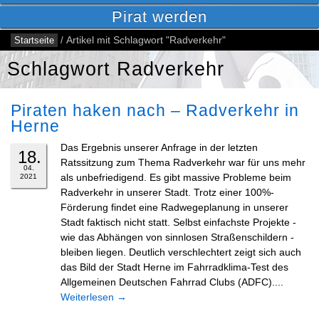
Pirat werden
Startseite
/
Artikel mit Schlagwort "Radverkehr"
Schlagwort Radverkehr
RSS
Piraten haken nach – Radverkehr in
Feed
Herne
Facebook
Das Ergebnis unserer Anfrage in der letzten
18.
Ratssitzung zum Thema Radverkehr war für uns mehr
04.
als unbefriedigend. Es gibt massive Probleme beim
2021
Radverkehr in unserer Stadt. Trotz einer 100%-
Förderung findet eine Radwegeplanung in unserer
Stadt faktisch nicht statt. Selbst einfachste Projekte -
wie das Abhängen von sinnlosen Straßenschildern -
bleiben liegen. Deutlich verschlechtert zeigt sich auch
das Bild der Stadt Herne im Fahrradklima-Test des
Allgemeinen Deutschen Fahrrad Clubs (ADFC)....
Weiterlesen
→