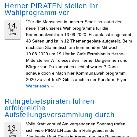
Herner PIRATEN stellen ihr
Wahlprogramm vor
"Für die Menschen in unserer Stadt" so lautet der
14.
neue Titel unseres Wahlprogramms für die
08.
Kommunalwahl am 13.09.2020. Es umfasst insgesamt
2020
48 Seiten und ist in 12 Themengebiete aufgeteilt. Beim
nächsten Stammtisch am kommenden Mittwoch
19.08.2020 um 19 Uhr im Cafe Extrablatt in Herne-
Mitte stellen Wir dieses den Herner Bürgerinnen und
Bürger vor. Du kannst es nicht abwarten? Dann
schaue doch einfach hier Kommunalwahlprogramm
2020 Zu viel Text? Gibt's auch in der Kurzform Flyer ...
Weiterlesen
→
Ruhrgebietspiraten führen
erfolgreiche
Aufstellungsversammlung durch
Volle Kraft voraus! Am vergangenen Sonntag trafen
13.
sich viele PIRATEN aus dem Ruhrgebiet in der
07.
Akademie Mont-Cenis in Herne, um Ihre Reserveliste
2020