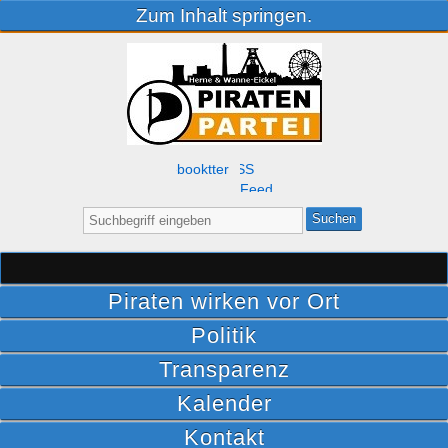
Zum Inhalt springen.
Facebook
Twitter
RSS
Feed
Suche
nach:
Piraten wirken vor Ort
Politik
Transparenz
Kalender
Kontakt