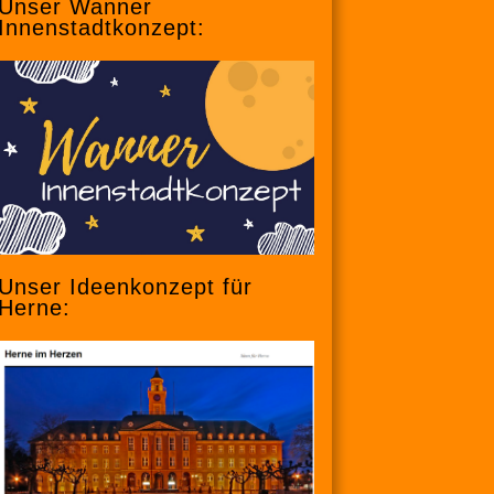
Unser Wanner
Innenstadtkonzept:
Unser Ideenkonzept für
Herne: