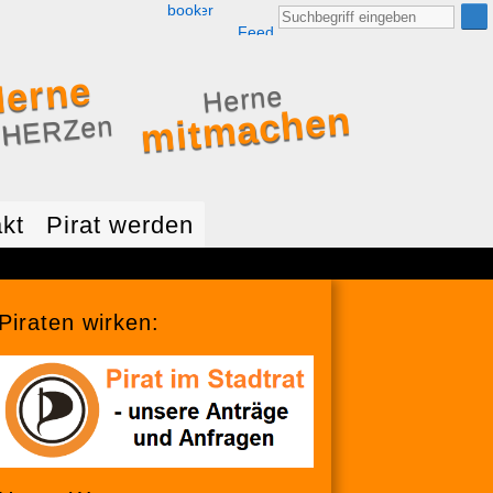
Facebook
Twitter
RSS
Suche
nach:
Feed
erne
Herne
mitmachen
 HERZen
kt
Pirat werden
Piraten wirken: