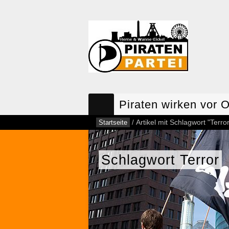
Piraten wirken vor O
Startseite
/
Artikel mit Schlagwort "Terror
Schlagwort Terror